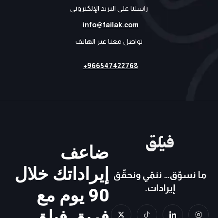
راسلنا علي البريد الإلكتروني
info@failak.com
تواصل معنا عبر الهاتف
966547422768+
ضاعف
إيراداتك خلال
ما نسوّق… ننمّي ونحقّق
إيرادات.
90 يوم مع
X
I
I
I
فريق فيلق
-
c
c
n