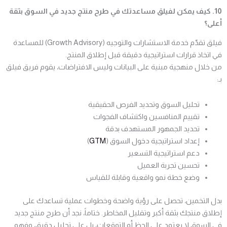
10. كيف يمكن لفيلق مساعدتك في طرح منتج جديد في السوق بثقة
أعلى؟
فيلق تقدّم خدمة الاستشارات والتوجيه (Growth Advisory) للمساعدة
في اتخاذ قرارات استراتيجية دقيقة قبل إطلاق المنتج.
من خلال منهجية مبنية على البيانات وليس الافتراضات، يقوم فريق فيلق
بـ:
تحليل السوق وتحديد الفرص الحقيقية
تقييم المنافسين واكتشاف الفجوات
تحديد الجمهور المستهدف بدقة
إعداد استراتيجية دخول السوق (
GTM
)
دعم استراتيجية التسعير
تحسين تجربة العميل
وضع خطة نمو واقعية وقابلة للقياس
بدل التخمين، تحصل على رؤية واضحة وخطوات عملية تساعدك على
إطلاق منتجك بثقة أكبر وتقليل المخاطر.
ختاماً، نجد أن طرح منتج جديد
في السوق لا يعتمد على الحظ أو التوقعات، بل على تحليل دقيق، وفهم