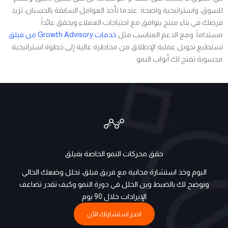
للسوق، واستراتيجية واضحة.
عندما تأخذ العوامل السابقة بالحسبان، تزيد
فرصك في بناء منتج يتوافق مع احتياجات العملاء ويحقق عائداً
مستداماً.
ومع الدعم المناسب مثل
خدمات Growth Advisory من فيلق
تستطيع تحويل عملية الإطلاق من مخاطرة عالية إلى خطوة استراتيجية
محسوبة تفتح لك أبواب النمو.
حقق محركات النمو الخاصة بفيلق
اليوم وخذ استشارة مجانية مع فريق فيلق، نحلل وضعك الحالي
ونوضح لك بالضبط وين الخلل في دورة النمو وكيف تقدر تضاعف
الإيرادات خلال 90 يوم
احجز استشارتك الآن