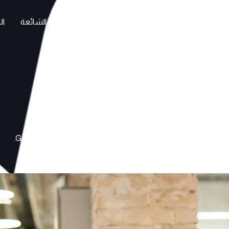
ا
خدماتنا
من تخدم فيلق
اعمالنا
الاسئلة الشائعة
ال
Let’s Bring Ideas to Life
Get a custom quote tailored to your unique project needs.