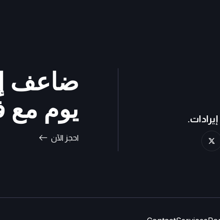
يوم مع ف
إيرادات.
X
احجز الآن
-
t
w
i
t
t
e
r