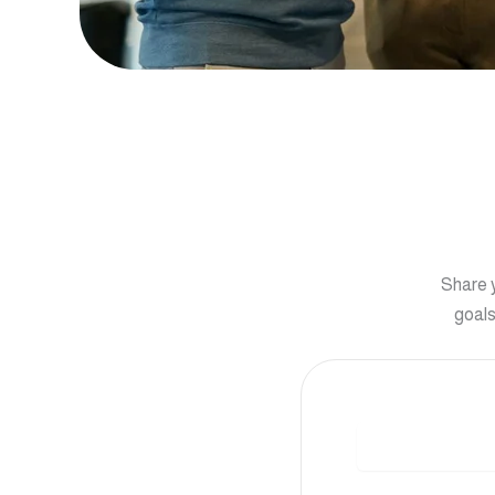
Share y
goals