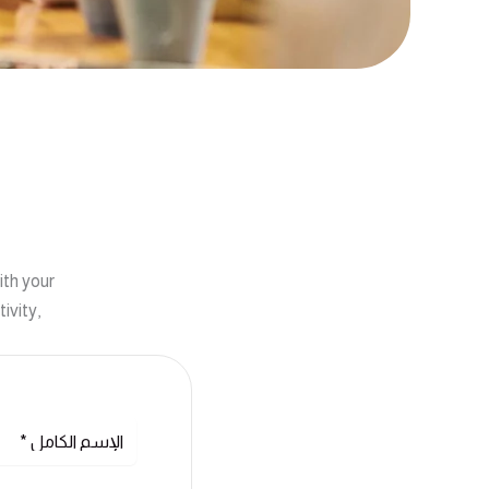
ith your
ivity,