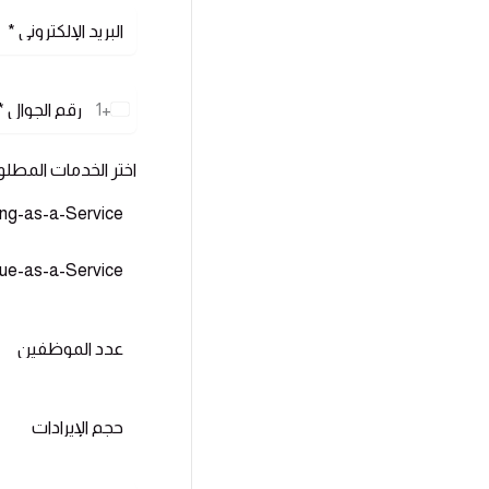
+1
U
n
i
t
اختر الخدمات المطلو
e
d
ng-as-a-Service
S
t
a
ue-as-a-Service
t
e
s
+
1