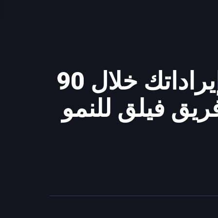
ضاعف إيراداتك خلال 90
ريق فيلق للنمو